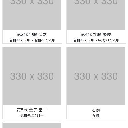
第3代 伊藤 保之
第4代 加藤 隆悛
昭和44年5月～昭和46年4月
昭和46年5月～平成31年4月
第5代 金子 堅ニ
名前
令和元年5月～
在籍